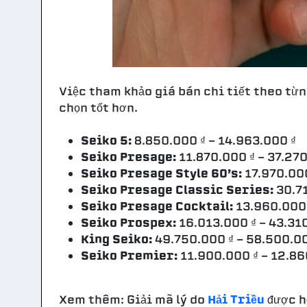
Việc tham khảo giá bán chi tiết theo từn
chọn tốt hơn.
Seiko 5:
8.850.000 ₫ - 14.963.000 ₫
Seiko Presage:
11.870.000 ₫ - 37.270
Seiko Presage Style 60’s:
17.970.000
Seiko Presage Classic Series:
30.71
Seiko Presage Cocktail:
13.960.000 
Seiko Prospex:
16.013.000 ₫ - 43.31
King Seiko:
49.750.000 ₫ - 58.500.00
Seiko Premier:
11.900.000 ₫ - 12.86
Xem thêm: Giải mã lý do
Hải Triều
được h