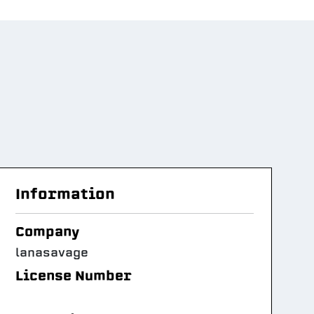
Information
Company
lanasavage
License Number