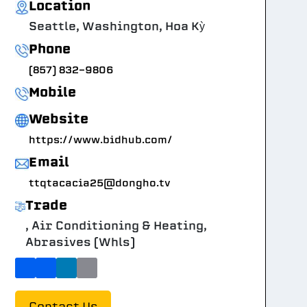
Location
Seattle, Washington, Hoa Kỳ
Phone
(857) 832-9806
Mobile
Website
https://www.bidhub.com/
Email
ttqtacacia25@dongho.tv
Trade
, Air Conditioning & Heating,
Abrasives (Whls)
Contact Us