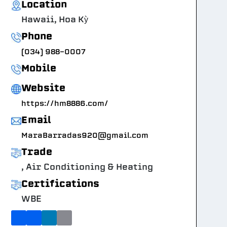
Location
Hawaii, Hoa Kỳ
Phone
(034) 988-0007
Mobile
Website
https://hm8886.com/
Email
MaraBarradas920@gmail.com
Trade
, Air Conditioning & Heating
Certifications
WBE