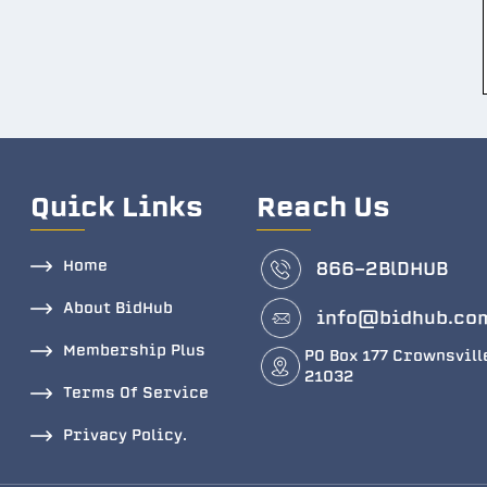
Quick Links
Reach Us
Home
866-2BlDHUB
About BidHub
info@bidhub.co
Membership Plus
PO Box 177 Crownsvill
21032
Terms Of Service
Privacy Policy.