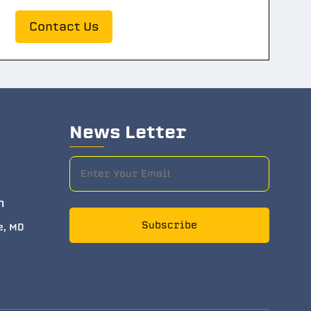
Contact Us
News Letter
m
Subscribe
e, MD