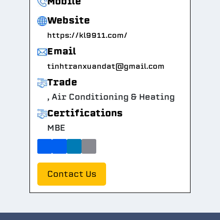
Mobile
Website
https://kl9911.com/
Email
tinhtranxuandat@gmail.com
Trade
, Air Conditioning & Heating
Certifications
MBE
Contact Us