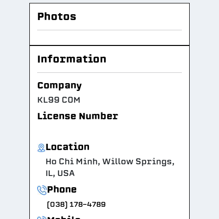
Photos
Information
Company
KL99 COM
License Number
Location
Ho Chi Minh, Willow Springs,
IL, USA
Phone
(038) 178-4789