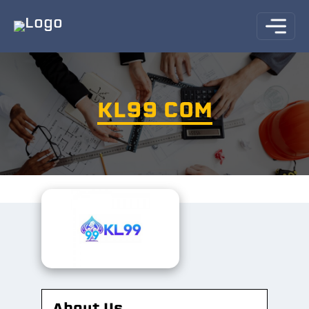
KL99 COM
About Us