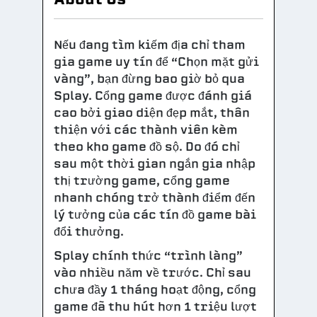
Nếu đang tìm kiếm địa chỉ tham
gia game uy tín để “Chọn mặt gửi
vàng”, bạn đừng bao giờ bỏ qua
Splay. Cổng game được đánh giá
cao bởi giao diện đẹp mắt, thân
thiện với các thành viên kèm
theo kho game đồ sộ. Do đó chỉ
sau một thời gian ngắn gia nhập
thị trường game, cổng game
nhanh chóng trở thành điểm đến
lý tưởng của các tín đồ game bài
đổi thưởng.
Splay chính thức “trình làng”
vào nhiều năm về trước. Chỉ sau
chưa đầy 1 tháng hoạt động, cổng
game đã thu hút hơn 1 triệu lượt