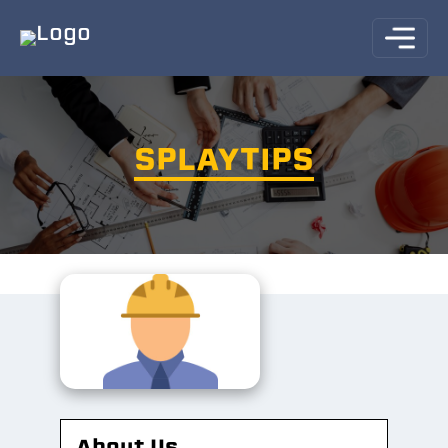
SPLAYTIPS
About Us