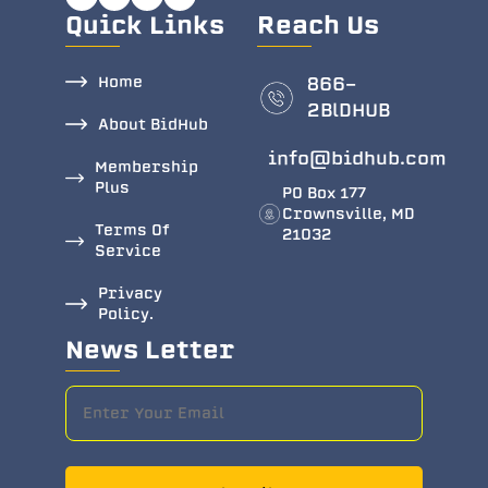
Quick Links
Reach Us
Home
866-
2BlDHUB
About BidHub
info@bidhub.com
Membership
Plus
PO Box 177
Crownsville, MD
Terms Of
21032
Service
Privacy
Policy.
News Letter