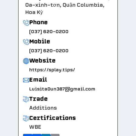
Oa-xinh-tơn, Quận Columbia,
Hoa Kỳ
Phone
(037) 620-0200
Mobile
(037) 620-0200
Website
https://splay.tips/
Email
LuisitaDun387@gmail.com
Trade
Additions
Certifications
WBE